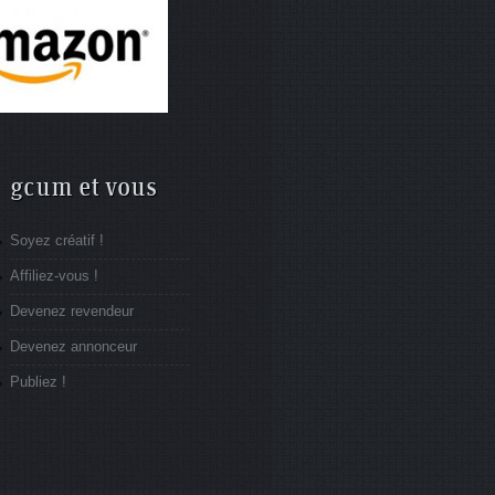
gcum et vous
Soyez créatif !
Affiliez-vous !
Devenez revendeur
Devenez annonceur
Publiez !