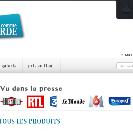
conn
a galerie
pris en flag !
TOUS LES PRODUITS