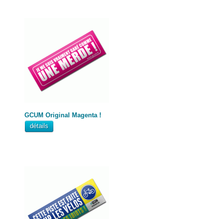
GCUM Original Magenta !
détails