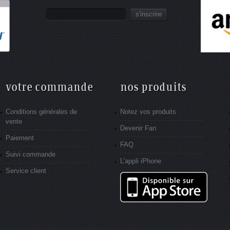
s'inscrire
votre commande
nos produits
Conditions générales de
Notez vos produits
vente
Devenir Fan
Paiement
FAQ
Suivi commande
L'appli iPhone
Service client