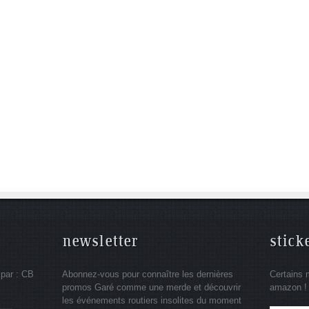
newsletter
stick
 par : CB
Abonnez-vous pour connaître les dernières
Certains 
promos Garé comme une merde et découvrir
amazon !
les événements routiers insolites du moment