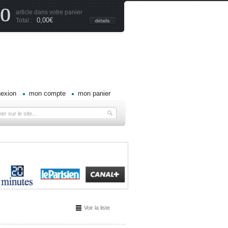
0
article dans votre panier
0,00€
Total :
exion
mon compte
mon panier
Voir la liste