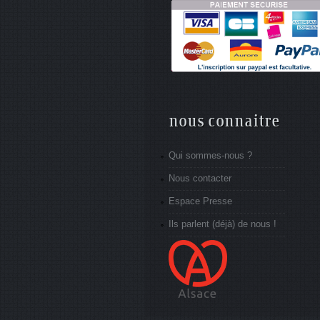
nous connaitre
Qui sommes-nous ?
Nous contacter
Espace Presse
Ils parlent (déjà) de nous !