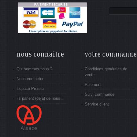
nous connaitre
votre commande
Qui sommes-nous ?
Conditions générales de
vente
Nous contacter
Paiement
Espace Presse
Suivi commande
Ils parlent (déjà) de nous !
Service client