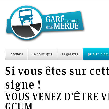
accueil
la boutique
la galerie
pris en flag 
Si vous êtes sur cet
signe !
VOUS VENEZ D’ÊTRE V
GCUM…