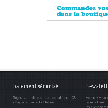
paiement sécurisé
newslett
Réglez vos achats en toute sécurité par : CB
Abonnez-vous po
- Paypal - Virement - Chèque
promos Garé co
les événements 