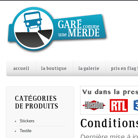
accueil
la boutique
la galerie
pris en flag 
CATÉGORIES
DE PRODUITS
Condition
Stickers
Textile
Dernière mise à jo