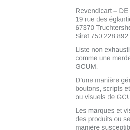
Revendicart – D
19 rue des églanti
67370 Truchtersh
Siret 750 228 892
Liste non exhaus
comme une merde,
GCUM.
D’une manière gén
boutons, scripts 
ou visuels de GC
Les marques et vi
des produits ou s
manière susceptibl