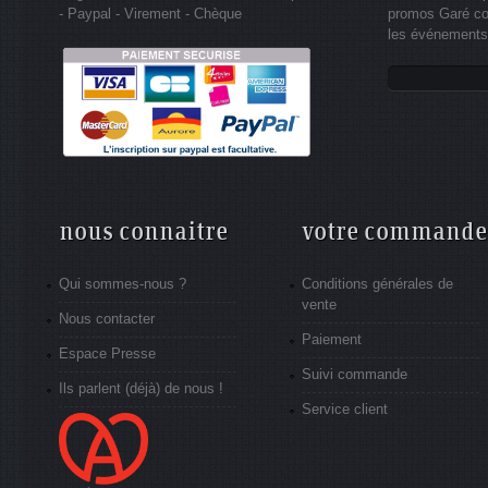
- Paypal - Virement - Chèque
promos Garé co
les événements 
nous connaitre
votre commande
Qui sommes-nous ?
Conditions générales de
vente
Nous contacter
Paiement
Espace Presse
Suivi commande
Ils parlent (déjà) de nous !
Service client