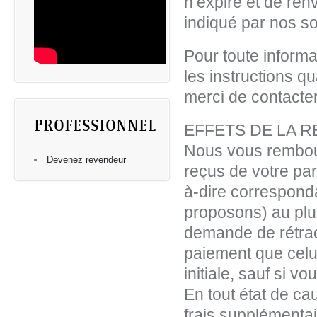
n’expire et de ren
indiqué par nos s
Pour toute informa
les instructions qu
merci de contacte
PROFESSIONNEL
EFFETS DE LA 
Nous vous rembou
Devenez revendeur
reçus de votre part
à-dire correspond
proposons) au plus
demande de rétrac
paiement que celu
initiale, sauf si 
En tout état de c
frais supplémentai