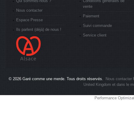
Qui sommes-nous ?
Conditions générales de
vente
Nous contacter
Paiement
Espace Presse
Suivi commande
Ils parlent (déjà) de nous !
Service client
© 2026
Garé comme une merde
. Tous droits réservés.
Nous contacter
United Kingdom et dans le m
Performance Optimiza