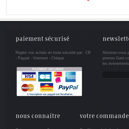
paiement sécurisé
newslett
Réglez vos achats en toute sécurité par : CB
Abonnez-vous po
- Paypal - Virement - Chèque
promos Garé co
les événements 
nous connaitre
votre commande