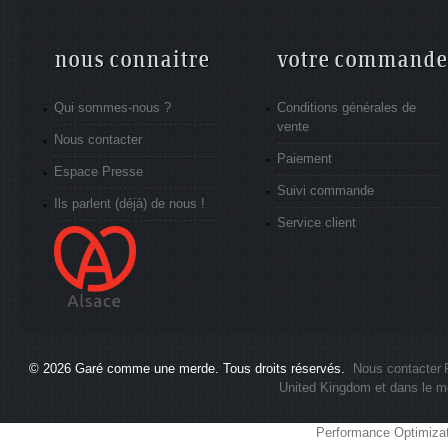
nous connaitre
votre commande
Qui sommes-nous ?
Conditions générales de
vente
Nous contacter
Paiement
Espace Presse
Suivi commande
Ils parlent (déjà) de nous !
Service client
© 2026
Garé comme une merde
. Tous droits réservés.
Nous contacter
United Kingdom et dans le m
Performance Optimiza