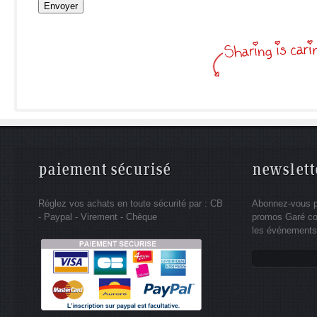
paiement sécurisé
newslett
Réglez vos achats en toute sécurité par : CB
Abonnez-vous po
- Paypal - Virement - Chèque
promos Garé co
les événements 