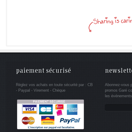
paiement sécurisé
newslett
Réglez vos achats en toute sécurité par : CB
Abonnez-vous po
- Paypal - Virement - Chèque
promos Garé co
les événements 