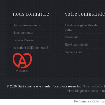
nous connaitre
votre commande
Qui sommes-nous ?
Conditions générales de
vente
Nous contacter
Paiement
Espace Presse
Suivi commande
Ils parlent (déjà) de nous !
Service client
© 2026
Garé comme une merde
. Tous droits réservés.
Nous contacter
United Kingdom et dans le m
Performance Optimiza