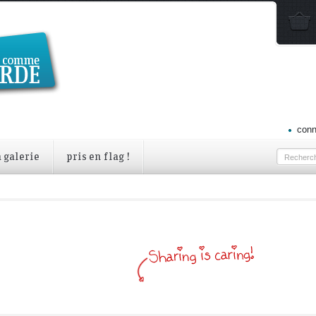
conn
a galerie
pris en flag !