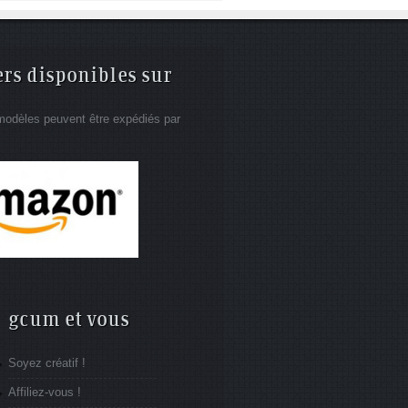
ers disponibles sur
modèles peuvent être expédiés par
gcum et vous
Soyez créatif !
Affiliez-vous !