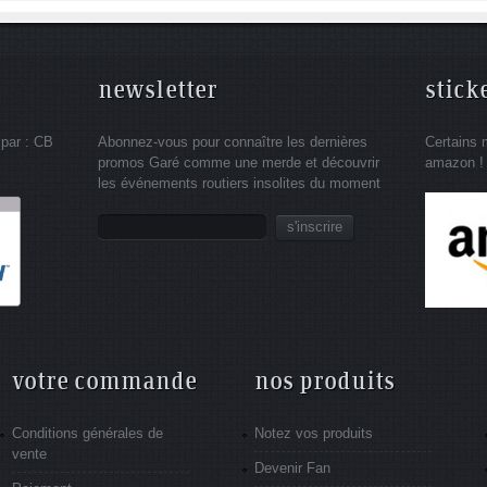
newsletter
stick
 par : CB
Abonnez-vous pour connaître les dernières
Certains 
promos Garé comme une merde et découvrir
amazon !
les événements routiers insolites du moment
s'inscrire
votre commande
nos produits
Conditions générales de
Notez vos produits
vente
Devenir Fan