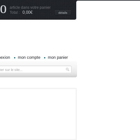
0
article dans votre panier
0,00€
Total :
exion
mon compte
mon panier