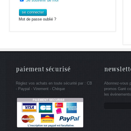
Se souvenir de moi
se connecter
Mot de passe oublié ?
paiement sécurisé
newslett
Réglez vos achats en toute sécurité par : CB
Abonnez-vous po
- Paypal - Virement - Chèque
promos Garé co
les événements 