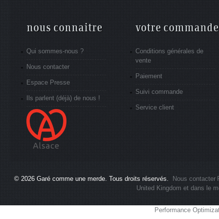
nous connaitre
votre commande
Qui sommes-nous ?
Conditions générales de
vente
Nous contacter
Paiement
Espace Presse
Suivi commande
Ils parlent (déjà) de nous !
Service client
© 2026
Garé comme une merde
. Tous droits réservés.
Nous contacter
United Kingdom et dans le m
Performance Optimiza