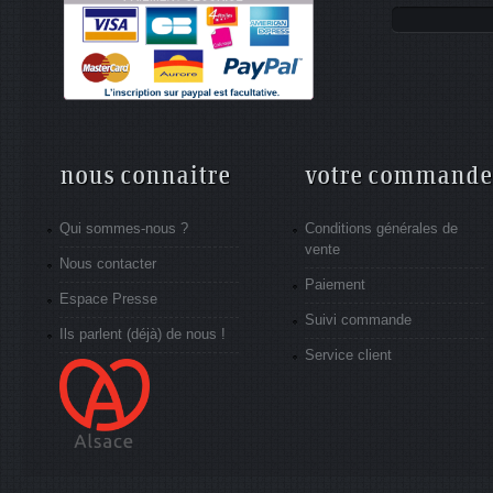
nous connaitre
votre commande
Qui sommes-nous ?
Conditions générales de
vente
Nous contacter
Paiement
Espace Presse
Suivi commande
Ils parlent (déjà) de nous !
Service client