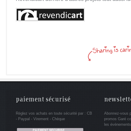
paiement sécurisé
newslett
Réglez vos achats en toute sécurité par : CB
Abonnez-vous po
- Paypal - Virement - Chèque
promos Garé co
les événements 