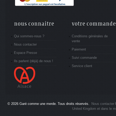
nous connaitre
votre commande
Qui sommes-nous ?
Conditions générales de
vente
Nous contacter
Paiement
Espace Presse
Suivi commande
Ils parlent (déjà) de nous !
Service client
© 2026
Garé comme une merde
. Tous droits réservés.
Nous contacter
United Kingdom et dans le m