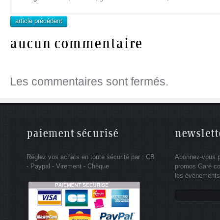
article précédent
aucun commentaire
Les commentaires sont fermés.
paiement sécurisé
newslett
Réglez vos achats en toute sécurité par : CB
Abonnez-vous po
- Paypal - Virement - Chèque
promos Garé co
les événements 