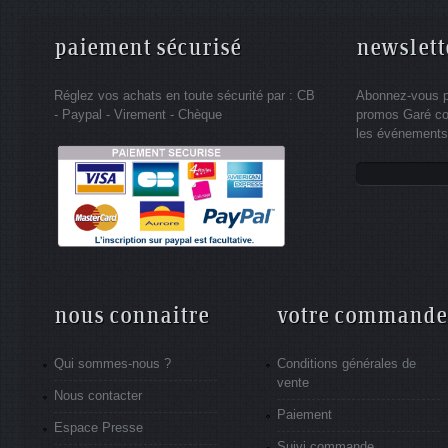
paiement sécurisé
newslett
Réglez vos achats en toute sécurité par : CB
Abonnez-vous po
- Paypal - Virement - Chèque
promos Garé co
les événements 
nous connaitre
votre commande
Qui sommes-nous ?
Conditions générales de
vente
Nous contacter
Paiement
Espace Presse
Suivi commande