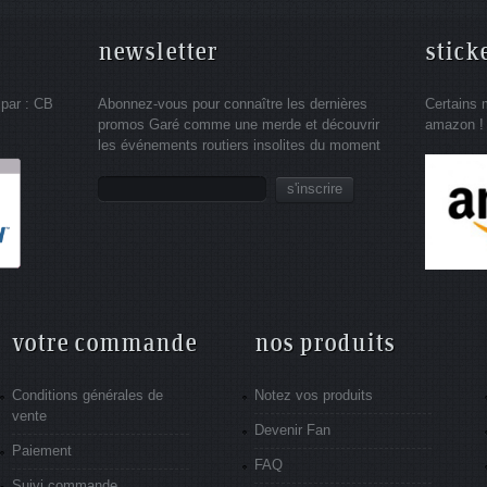
newsletter
stick
 par : CB
Abonnez-vous pour connaître les dernières
Certains 
promos Garé comme une merde et découvrir
amazon !
les événements routiers insolites du moment
s'inscrire
votre commande
nos produits
Conditions générales de
Notez vos produits
vente
Devenir Fan
Paiement
FAQ
Suivi commande