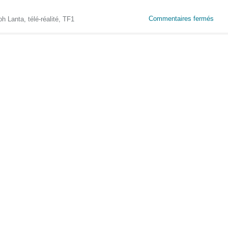
Commentaires fermés
oh Lanta
,
télé-réalité
,
TF1