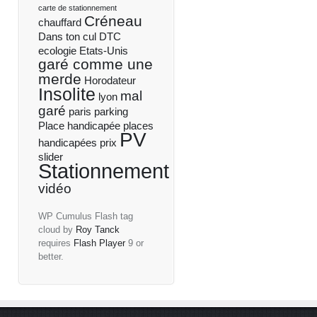
carte de stationnement
Créneau
chauffard
Dans ton cul
DTC
ecologie
Etats-Unis
garé comme une
merde
Horodateur
Insolite
mal
lyon
garé
paris
parking
Place handicapée
places
PV
handicapées
prix
slider
Stationnement
vidéo
WP Cumulus Flash tag
cloud by
Roy Tanck
requires
Flash Player
9 or
better.