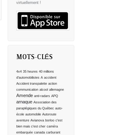
virtuellement !
MOTS-CLÉS
4x4
35 heures
40 millions
d'automobilistes
A
accident
Accident transpalette
action
communication
alcool
allemagne
Amende
anti-radars
APQ
arnaque
Association des
paraplégiques du Québec
auto-
école
automobile
Autoroute
aventure
Avianova
borloo
c'est
bien mais c'est cher
caméra
embarquée
canada
carburant