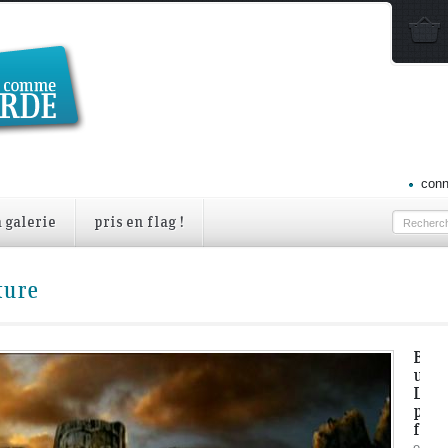
conn
a galerie
pris en flag !
ture
Bien
un 
Lan
pour
fami
octobre