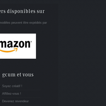
ers disponibles sur
modèles peuvent être expédiés par
gcum et vous
Soyez créatif !
Affiliez-vous !
Devenez revendeur