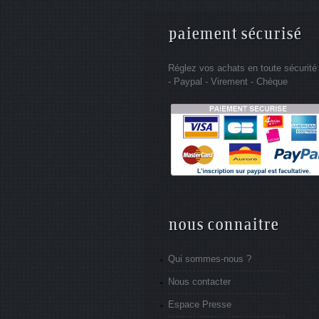
paiement sécurisé
Réglez vos achats en toute sécurité
- Paypal - Virement - Chèque
nous connaitre
Qui sommes-nous ?
Nous contacter
Espace Presse