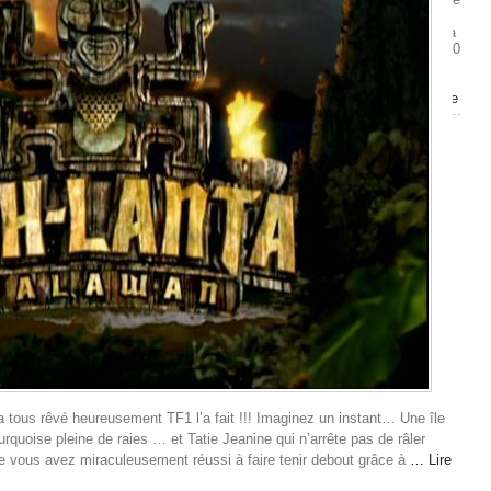
21,
2010 à
20 h 40
min,
par
pauline
 a tous rêvé heureusement TF1 l’a fait !!! Imaginez un instant… Une île
urquoise pleine de raies … et Tatie Jeanine qui n’arrête pas de râler
 vous avez miraculeusement réussi à faire tenir debout grâce à
… Lire