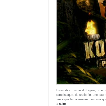
Information Twitter du Figaro, on en
paradisiaque, du sable fin, une eau t
parce que la cabane en bambous que
la suite