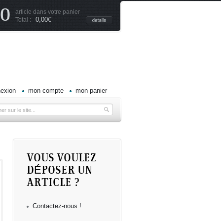
0
article dans votre panier
0,00€
Total :
exion
mon compte
mon panier
VOUS VOULEZ
DÉPOSER UN
tôt
ARTICLE ?
Kôh
ta
 les
Contactez-nous !
lles