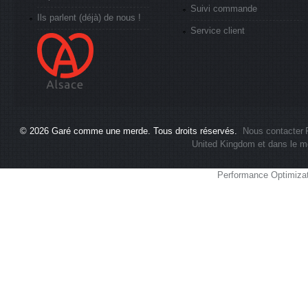
Suivi commande
Ils parlent (déjà) de nous !
Service client
© 2026
Garé comme une merde
. Tous droits réservés.
Nous contacter
United Kingdom et dans le m
Performance Optimiza