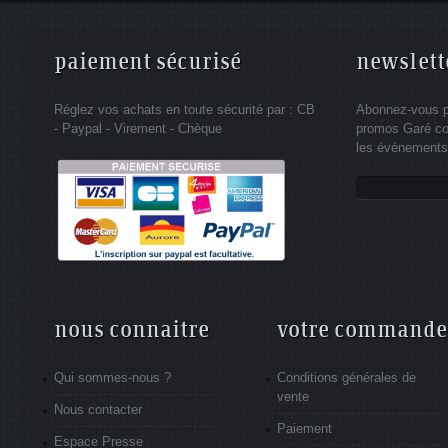
paiement sécurisé
newslett
Réglez vos achats en toute sécurité par : CB
Abonnez-vous po
- Paypal - Virement - Chèque
promos Garé co
les événements 
nous connaitre
votre commande
Qui sommes-nous ?
Conditions générales de
vente
Nous contacter
Paiement
Espace Presse