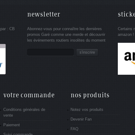
newsletter
stick
 par : CB
Abonnez-vous pour connaître les dernières
Certains 
promos Garé comme une merde et découvrir
amazon !
les événements routiers insolites du moment
s'inscrire
votre commande
nos produits
Conditions générales de
Notez vos produits
vente
Devenir Fan
Paiement
FAQ
Suivi commande