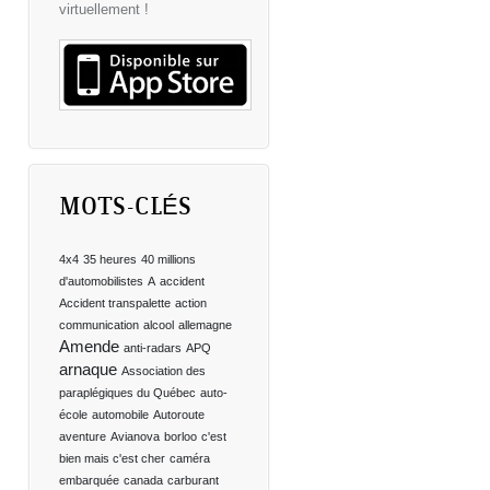
virtuellement !
MOTS-CLÉS
4x4
35 heures
40 millions
d'automobilistes
A
accident
Accident transpalette
action
communication
alcool
allemagne
Amende
anti-radars
APQ
arnaque
Association des
paraplégiques du Québec
auto-
école
automobile
Autoroute
aventure
Avianova
borloo
c'est
bien mais c'est cher
caméra
embarquée
canada
carburant