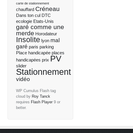
carte de stationnement
Créneau
chauffard
Dans ton cul
DTC
ecologie
Etats-Unis
garé comme une
merde
Horodateur
Insolite
mal
lyon
garé
paris
parking
Place handicapée
places
PV
handicapées
prix
slider
Stationnement
vidéo
WP Cumulus Flash tag
cloud by
Roy Tanck
requires
Flash Player
9 or
better.