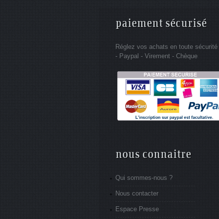
paiement sécurisé
Réglez vos achats en toute sécurité
- Paypal - Virement - Chèque
nous connaitre
Qui sommes-nous ?
Nous contacter
Espace Presse