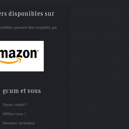
ers disponibles sur
modèles peuvent être expédiés par
gcum et vous
Soyez créatif !
Affiliez-vous !
Devenez revendeur