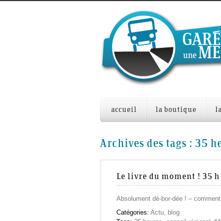
accueil
la boutique
l
Archives des tags :
35 h
Le livre du moment ! 35 
Absolument dé-bor-dée ! – comment 
Catégories:
Actu
,
blog