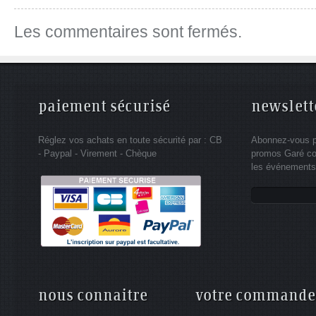
Les commentaires sont fermés.
paiement sécurisé
newslett
Réglez vos achats en toute sécurité par : CB
Abonnez-vous po
- Paypal - Virement - Chèque
promos Garé co
les événements 
nous connaitre
votre commande