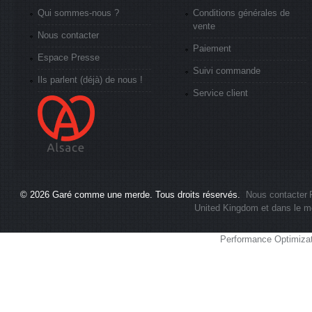
Qui sommes-nous ?
Conditions générales de
vente
Nous contacter
Paiement
Espace Presse
Suivi commande
Ils parlent (déjà) de nous !
Service client
© 2026
Garé comme une merde
. Tous droits réservés.
Nous contacter
United Kingdom et dans le m
Performance Optimiza