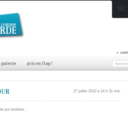
conn
a galerie
pris en flag !
OUR
27 juillet 2010 à 14 h 31 min
 de pur bonheur…