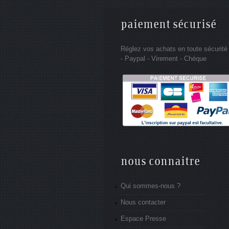
paiement sécurisé
Réglez vos achats en toute sécurité
- Paypal - Virement - Chèque
nous connaitre
Qui sommes-nous ?
Nous contacter
Espace Presse