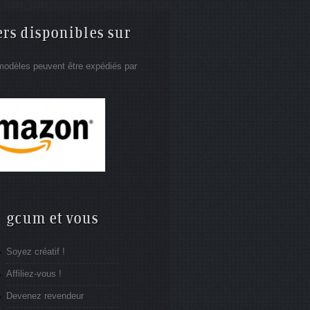
ers disponibles sur
modèles peuvent être expédiés par
gcum et vous
Soyez créatif !
Affiliez-vous !
Devenez revendeur