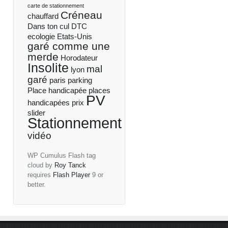
carte de stationnement
Créneau
chauffard
Dans ton cul
DTC
ecologie
Etats-Unis
garé comme une
merde
Horodateur
Insolite
mal
lyon
garé
paris
parking
Place handicapée
places
PV
handicapées
prix
slider
Stationnement
vidéo
WP Cumulus Flash tag
cloud by
Roy Tanck
requires
Flash Player
9 or
better.