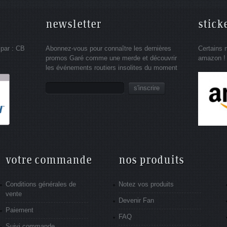
newsletter
stick
 par : CB
Abonnez-vous pour connaître les dernières
Certains 
promos Garé comme une merde et découvrir
amazon !
les événements routiers insolites du moment
s'inscrire
votre commande
nos produits
Conditions générales de
Notez vos produits
vente
Devenir Fan
Paiement
FAQ
Suivi commande