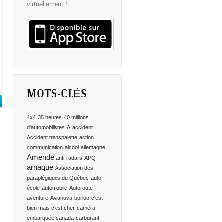
virtuellement !
MOTS-CLÉS
4x4
35 heures
40 millions
d'automobilistes
A
accident
Accident transpalette
action
communication
alcool
allemagne
Amende
anti-radars
APQ
arnaque
Association des
paraplégiques du Québec
auto-
école
automobile
Autoroute
aventure
Avianova
borloo
c'est
bien mais c'est cher
caméra
embarquée
canada
carburant