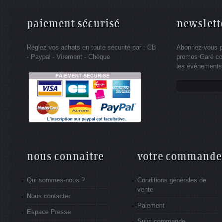
paiement sécurisé
newslett
Réglez vos achats en toute sécurité par : CB
Abonnez-vous po
- Paypal - Virement - Chèque
promos Garé co
les événements 
nous connaitre
votre commande
Qui sommes-nous ?
Conditions générales de
vente
Nous contacter
Paiement
Espace Presse
Suivi commande