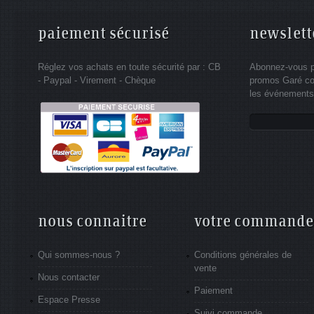
paiement sécurisé
newslett
Réglez vos achats en toute sécurité par : CB
Abonnez-vous po
- Paypal - Virement - Chèque
promos Garé co
les événements 
nous connaitre
votre commande
Qui sommes-nous ?
Conditions générales de
vente
Nous contacter
Paiement
Espace Presse
Suivi commande