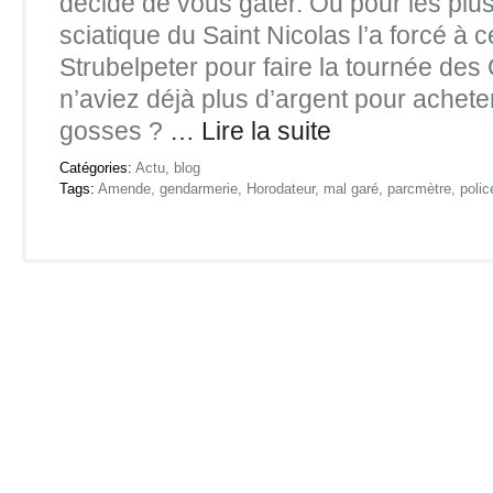
décidé de vous gâter. Ou pour les plus
sciatique du Saint Nicolas l’a forcé à 
Strubelpeter pour faire la tournée de
n’aviez déjà plus d’argent pour achet
gosses ?
… Lire la suite
Catégories:
Actu
,
blog
Tags:
Amende
,
gendarmerie
,
Horodateur
,
mal garé
,
parcmètre
,
polic