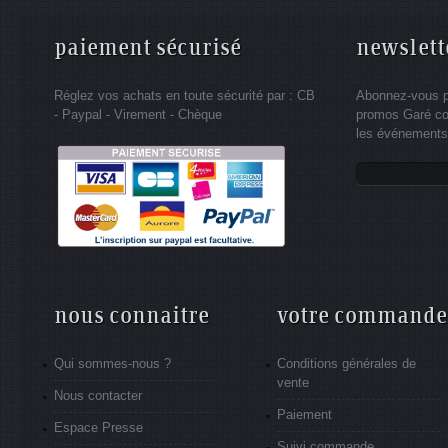
paiement sécurisé
newslett
Réglez vos achats en toute sécurité par : CB
Abonnez-vous po
- Paypal - Virement - Chèque
promos Garé co
les événements 
nous connaitre
votre commande
Qui sommes-nous ?
Conditions générales de
vente
Nous contacter
Paiement
Espace Presse
Suivi commande