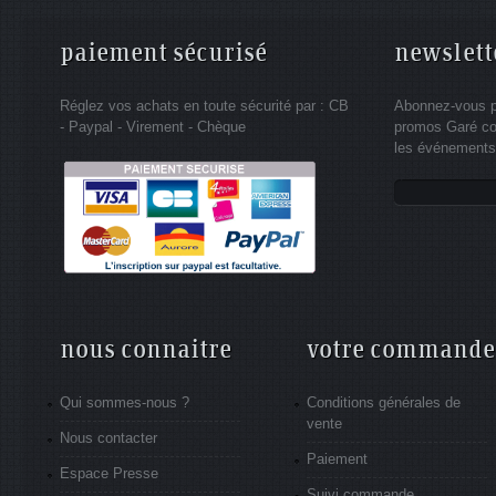
paiement sécurisé
newslett
Réglez vos achats en toute sécurité par : CB
Abonnez-vous po
- Paypal - Virement - Chèque
promos Garé co
les événements 
nous connaitre
votre commande
Qui sommes-nous ?
Conditions générales de
vente
Nous contacter
Paiement
Espace Presse
Suivi commande